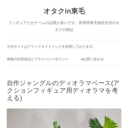
コ
ン
オタクin東毛
テ
ン
ツ
へ
フィギュアとかゲームの話題が多いです。群馬県東毛地区在住のオ
ス
キ
タクの雑記
ッ
プ
※当サイトはアフィリエイトリンクを利用しております。
情報の外部送信とプライバシーポリシー
●お問い合わせ
自作ジャングルのディオラマベース(ア
クションフィギュア用ディオラマを考
える)