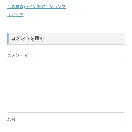
クス軍曹) 7インチアクションフ
ビ
ィギュア
ゲ
ー
シ
コメントを残す
ョ
ン
コメント
※
名前