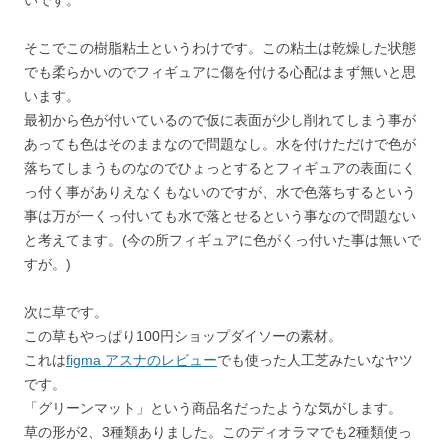
いです。
そこでこの樹脂粘土というわけです。この粘土は乾燥した状態
でも柔らかいのでフィギュアに傷を付ける心配はまず無いと思
います。
最初から色が付いているので仮に表面が少し削れてしまう事が
あっても色はそのままなので問題なし。水を付けただけで色が
落ちてしまうものなのでひょっとするとフィギュアの表面にく
っ付く事がありえなくもないのですが、水で色落ちするという
事は万が一くっ付いても水で落とせるという事なので問題ない
と考えてます。(今の所フィギュアに色がくっ付いた事は無いで
すが。)
次に草です。
この草もやっぱり100円ショップダイソーの素材。
これは
figma アスナのレビュー
でも使った人工芝みたいなヤツ
です。
「グリーンマット」という商品名だったような気がします。
草の形が2、3種類ありました。このディオラマでも2種類使っ