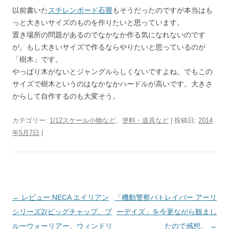
以前書いた
スチレンボード石畳
もそうだったのですが本当はも
っと大きいサイズのものを作りたいと思っています。
置き場所の問題があるのでなかなか作る気になれないのです
が。もし大きいサイズで作るならやりたいと思っているのが
「樹木」です。
やっぱり木がないとジャングルらしくないですよね。でもこの
サイズで樹木というのはなかなかハードルが高いです。大きさ
からして自作するのも大変そう。
カテゴリー:
1/12スケール小物など
、
塗料・道具など
| 投稿日:
2014
年5月7日
|
←
レビュー:NECA エイリアン
「機動警察パトレイバー アーリ
投
シリーズ2(ビッグチャップ、ブ
ーデイズ」を今更ながら観まし
稿
ルーウォーリアー、ウィンドリ
たので感想。
→
ナ