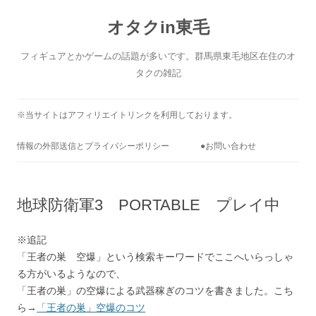
コ
ン
オタクin東毛
テ
ン
ツ
へ
フィギュアとかゲームの話題が多いです。群馬県東毛地区在住のオ
ス
キ
タクの雑記
ッ
プ
※当サイトはアフィリエイトリンクを利用しております。
情報の外部送信とプライバシーポリシー
●お問い合わせ
地球防衛軍3 PORTABLE プレイ中
※追記
「王者の巣 空爆」という検索キーワードでここへいらっしゃ
る方がいるようなので、
「王者の巣」の空爆による武器稼ぎのコツを書きました。こち
ら→
「王者の巣」空爆のコツ