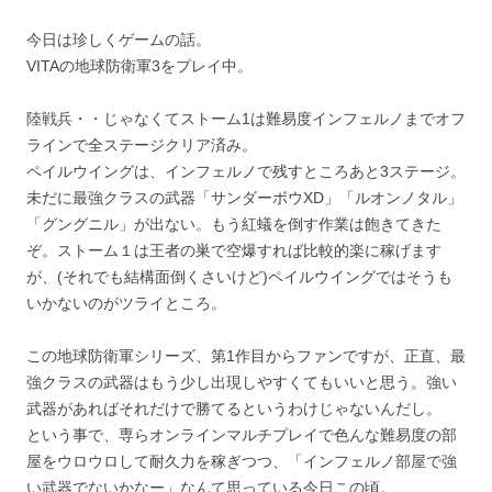
今日は珍しくゲームの話。
VITAの地球防衛軍3をプレイ中。
陸戦兵・・じゃなくてストーム1は難易度インフェルノまでオフ
ラインで全ステージクリア済み。
ペイルウイングは、インフェルノで残すところあと3ステージ。
未だに最強クラスの武器「サンダーボウXD」「ルオンノタル」
「グングニル」が出ない。もう紅蟻を倒す作業は飽きてきた
ぞ。ストーム１は王者の巣で空爆すれば比較的楽に稼げます
が、(それでも結構面倒くさいけど)ペイルウイングではそうも
いかないのがツライところ。
この地球防衛軍シリーズ、第1作目からファンですが、正直、最
強クラスの武器はもう少し出現しやすくてもいいと思う。強い
武器があればそれだけで勝てるというわけじゃないんだし。
という事で、専らオンラインマルチプレイで色んな難易度の部
屋をウロウロして耐久力を稼ぎつつ、「インフェルノ部屋で強
い武器でないかなー」なんて思っている今日この頃。