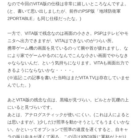
なので今回のVITA版の仕様は非常に嬉しいところなんですよ。
(と、書いて思い出しましたが、前作のPSP版「地球防衛軍
2PORTABLE」も同じ仕様だったな。)
一方で、VITA版で残念なのは画面の小ささ。PSPはテレビやモ
ニタへ出力できますが、VITAはできないのがつらい所。
携帯ゲーム機の画面を見ているのって腕や首が疲れますし、な
により家でゲームやるのになんでこんな小さい画面でやらなき
ゃならないんだ、という気持ちになります。VITAも画面出力で
きるようにならないかな・・・・。
(※追記:この記事を書いた当時はまだVITA TVは存在していませ
んでした。)
あとVITA版の残念な点は、黒蟻が見づらい。ビルとか瓦礫の上
にいると見づらいです。
あとは、アナログスティックが使いにくい。(これは人によると
は思いますが。)少しだけ照準を動かそうとしてもうまくいかな
い。かといってオプションで照準の速度を遅くすると、自キャ
ラの振り向きが遅くて困る。この辺はXBOX版に軍杯が上がり