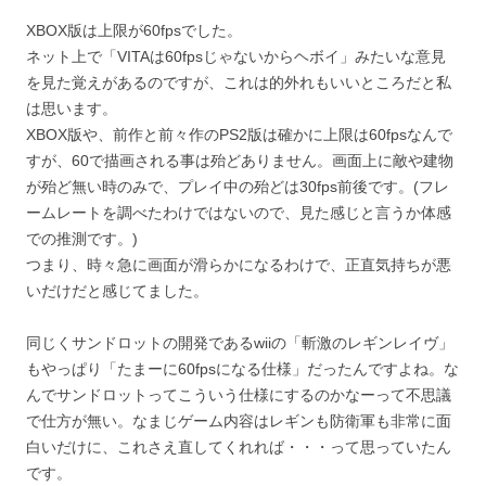
XBOX版は上限が60fpsでした。
ネット上で「VITAは60fpsじゃないからヘボイ」みたいな意見
を見た覚えがあるのですが、これは的外れもいいところだと私
は思います。
XBOX版や、前作と前々作のPS2版は確かに上限は60fpsなんで
すが、60で描画される事は殆どありません。画面上に敵や建物
が殆ど無い時のみで、プレイ中の殆どは30fps前後です。(フレ
ームレートを調べたわけではないので、見た感じと言うか体感
での推測です。)
つまり、時々急に画面が滑らかになるわけで、正直気持ちが悪
いだけだと感じてました。
同じくサンドロットの開発であるwiiの「斬激のレギンレイヴ」
もやっぱり「たまーに60fpsになる仕様」だったんですよね。な
んでサンドロットってこういう仕様にするのかなーって不思議
で仕方が無い。なまじゲーム内容はレギンも防衛軍も非常に面
白いだけに、これさえ直してくれれば・・・って思っていたん
です。