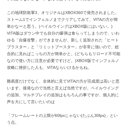
この地球防衛軍3、オリジナルはXBOX360で発売されました。
ストーム1でインフェルノまでクリアしてみて、VITAの方が簡
単かなーと思う。(ペイルウイングはXBOX版にはいない。)
VITA版はダウン中でも自分の爆弾は食らってしまうので、いわ
ゆる「自爆攻撃」ができませんが、新しく追加された「ヒート
ブラスター」と「リミットブースター」が非常に強いので、総
合的に見ればこっちの方が簡単かと。(どちらもリロード不可能
なので使い方に注意が必要ですけど。)XBOX版でインフェルノ
攻略に挫折した人も、VITAならいけるかもね。
難易度だけでなく、全体的に見てVITAの方が完成度は高いと思
います。後発なので当然と言えば当然ですが。ペイルウイング
の追加。マルチプレイの追加はもちろんの事ですが、個人的に
声を大にして言いたいのは
「フレームレートの上限が60fpsじゃない(たぶん30fps)」とい
う点。