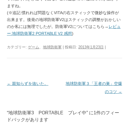
ますね。
(※追記:慣れれば問題なくVITAの右スティックで微妙な操作が
出来ます。後発の地球防衛軍V2はスティックの調整がおかしい
のか私には無理でしたが。防衛軍V2についてはこちら→
レビュ
ー:地球防衛軍2 PORTABLE V2 感想
)
カテゴリー:
ゲーム
、
地球防衛軍
| 投稿日:
2013年1月23日
|
←
親知らずを抜いた。
地球防衛軍３「王者の巣」空爆
投
のコツ
→
稿
ナ
ビ
“
地球防衛軍3 PORTABLE プレイ中
” に1件のフィー
ゲ
ドバックがあります
ー