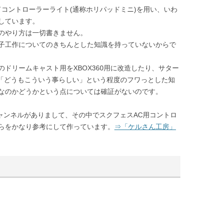
ドコントローラーライト(通称ホリパッドミニ)を用い、いわ
しています。
のやり方は一切書きません。
子工作についてのきちんとした知識を持っていないからで
ドリームキャスト用をXBOX360用に改造したり、サター
、「どうもこういう事らしい」という程度のフワっとした知
なのかどうかという点については確証がないのです。
チャンネルがありまして、その中でスクフェスAC用コントロ
らをかなり参考にして作っています。
⇒「ケルさん工房」