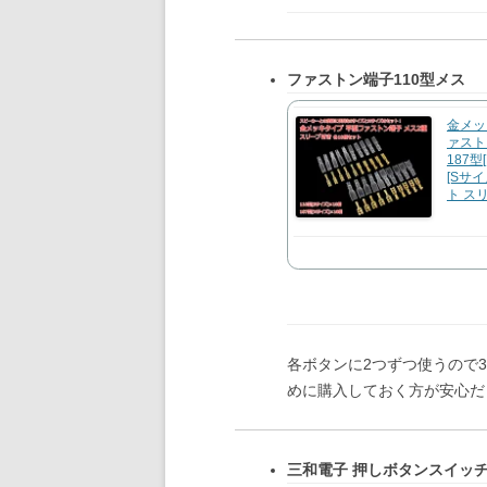
ファストン端子110型メス
金メッ
ァスト
187型
[Sサイ
ト ス
各ボタンに2つずつ使うので3
めに購入しておく方が安心だ
三和電子 押しボタンスイッチ