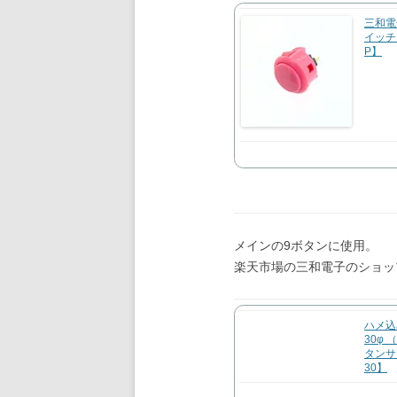
三和電
イッチ 
P】
メインの9ボタンに使用。
楽天市場の三和電子のショッ
ハメ込
30φ
タンサ
30】