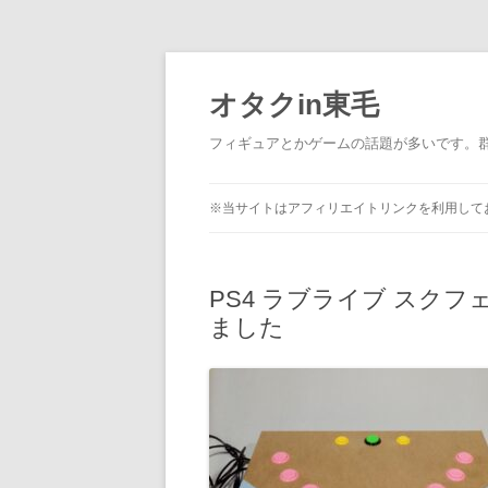
コ
ン
テ
オタクin東毛
ン
ツ
へ
フィギュアとかゲームの話題が多いです。
ス
キ
ッ
プ
※当サイトはアフィリエイトリンクを利用して
PS4 ラブライブ スク
ました