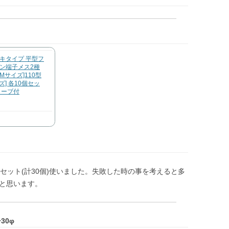
キタイプ 平型フ
ン端子メス2種
[Mサイズ]110型
ズ] 各10個セッ
リーブ付
セット(計30個)使いました。失敗した時の事を考えると多
と思います。
30φ