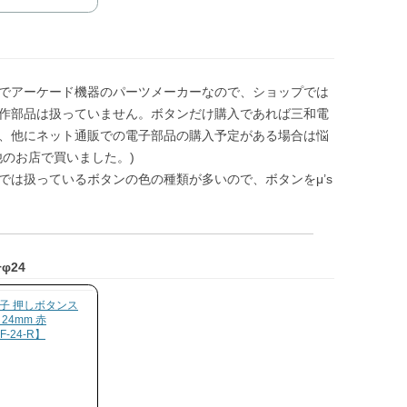
でアーケード機器のパーツメーカーなので、ショップでは
作部品は扱っていません。ボタンだけ購入であれば三和電
、他にネット通販での電子部品の購入予定がある場合は悩
他のお店で買いました。)
では扱っているボタンの色の種類が多いので、ボタンをμ’s
。
φ24
子 押しボタンス
24mm 赤
F-24-R】