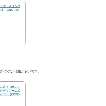
子 押しボタンス
桃 【OBSF-30
プ↓の方が価格が安いです。
み式押しボタン
 （ビデオゲームボ
イズ）【OBSF-