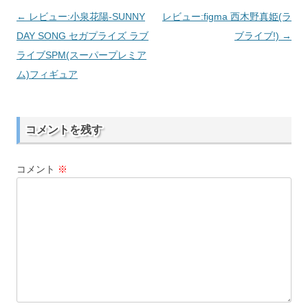
←
レビュー:小泉花陽-SUNNY
レビュー:figma 西木野真姫(ラ
投
DAY SONG セガプライズ ラブ
ブライブ!)
→
稿
ライブSPM(スーパープレミア
ナ
ム)フィギュア
ビ
ゲ
ー
コメントを残す
シ
ョ
コメント
※
ン