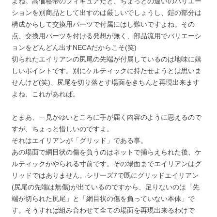
よね。高価格帯のフィギュアだと、ちょっとの違いのバリエー
ションを別商品として出すのは厳しいでしょうし、鎧の部分は
構成からして交換用パーツで付属にはし難いですよね。その
点、交換用パーツを付ける発想が無く、部品流用でバリエーシ
ョンをどんどん出すNECAだからこそ(笑)
切られたエイリアンの尻尾の先端が付属しているのは地味に嬉
しいポイントです。別にケルティックに持たせようとは思いま
せんけど(笑)、尻尾を切り落とす場面をきちんと再現出来ます
よね、これがあれば。
とまあ、一見かゆいところに手が届く内容のように思えるので
すが、ちょっと惜しいのですよ。
それはエイリアンが「グリッド」である事。
あの場面で網目状の傷を負うのはネットで捕らえられた後、ケ
ルティックがやられる寸前です。その場面までエイリアンはグ
リッドではありません。シリーズ7で既にグリッドエイリアン
(尻尾の先端は無傷)が出ているのですから、足りないのは「先
端が切られた尻尾」と「網目状の傷を負っていない本体」で
す。そうすれば組み合わせて全ての場面を再現出来るわけで