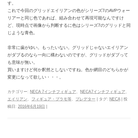
す。
これで今回のグリッドエイリアンの色がシリーズ7のAVPウォー
リアーと同じ色であれば、組み合わせて再現可能なんですけ
ど、現時点で画像から判断するに色はシリーズ7のグリッドと同
じような青色。
非常に歯がゆい。もったいない。グリッドじゃないエイリアン
がダブるのなら一向に構わないのですが、グリッドがダブって
も意味が無い。
買いますけど何か釈然としないですね。色か網目のどちらかが
変更になって欲しい・・・。
カテゴリー:
NECA 7インチフィギュア
、
NECA7インチフィギュア
、
エイリアン
、
フィギュア・プラモ等
、
プレデター
| タグ:
NECA
| 投
稿日:
2016年6月19日
|