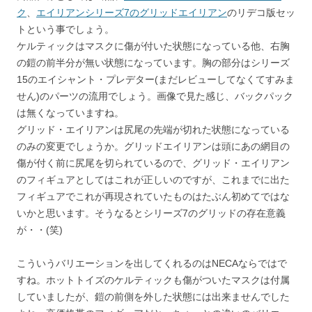
ク
、
エイリアンシリーズ7のグリッドエイリアン
のリデコ版セッ
トという事でしょう。
ケルティックはマスクに傷が付いた状態になっている他、右胸
の鎧の前半分が無い状態になっています。胸の部分はシリーズ
15のエイシャント・プレデター(まだレビューしてなくてすみま
せん)のパーツの流用でしょう。画像で見た感じ、バックパック
は無くなっていますね。
グリッド・エイリアンは尻尾の先端が切れた状態になっている
のみの変更でしょうか。グリッドエイリアンは頭にあの網目の
傷が付く前に尻尾を切られているので、グリッド・エイリアン
のフィギュアとしてはこれが正しいのですが、これまでに出た
フィギュアでこれが再現されていたものはたぶん初めてではな
いかと思います。そうなるとシリーズ7のグリッドの存在意義
が・・(笑)
こういうバリエーションを出してくれるのはNECAならではで
すね。ホットトイズのケルティックも傷がついたマスクは付属
していましたが、鎧の前側を外した状態には出来ませんでした