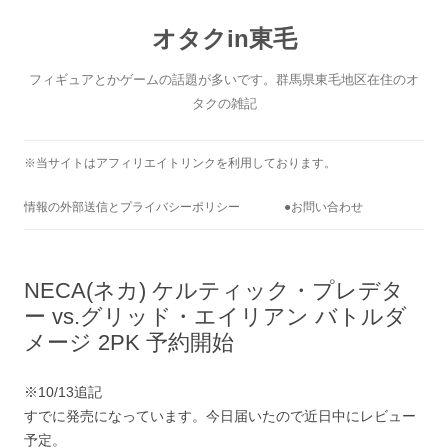
コ
ン
オタクin東毛
テ
ン
ツ
へ
フィギュアとかゲームの話題が多いです。群馬県東毛地区在住のオ
ス
キ
タクの雑記
ッ
プ
※当サイトはアフィリエイトリンクを利用しております。
情報の外部送信とプライバシーポリシー
●お問い合わせ
NECA(ネカ) ケルティック・プレデタ
ー vs.グリッド・エイリアン バトルダ
メージ 2PK 予約開始
※10/13追記
すでに発売になっています。今日届いたので近日中にレビュー
予定。