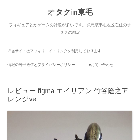
コ
ン
オタクin東毛
テ
ン
ツ
へ
フィギュアとかゲームの話題が多いです。群馬県東毛地区在住のオ
ス
キ
タクの雑記
ッ
プ
※当サイトはアフィリエイトリンクを利用しております。
情報の外部送信とプライバシーポリシー
●お問い合わせ
レビュー:figma エイリアン 竹谷隆之ア
レンジver.