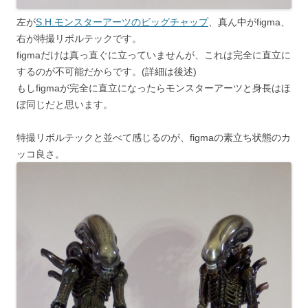
左が
S.H.モンスターアーツのビッグチャップ
、真ん中がfigma、
右が特撮リボルテックです。
figmaだけは真っ直ぐに立っていませんが、これは完全に直立に
するのが不可能だからです。(詳細は後述)
もしfigmaが完全に直立になったらモンスターアーツと身長はほ
ぼ同じだと思います。
特撮リボルテックと並べて感じるのが、figmaの素立ち状態のカ
ッコ良さ。