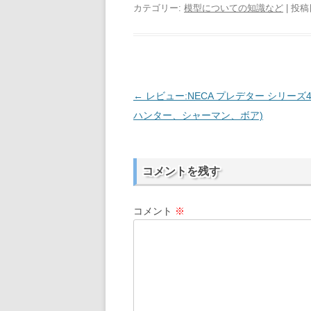
カテゴリー:
模型についての知識など
| 投稿
←
レビュー:NECA プレデター シリーズ
投
ハンター、シャーマン、ボア)
稿
ナ
ビ
コメントを残す
ゲ
ー
コメント
※
シ
ョ
ン