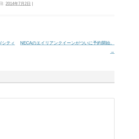
日:
2014年7月2日
|
4(シティ
NECAのエイリアンクイーンがついに予約開始。
→