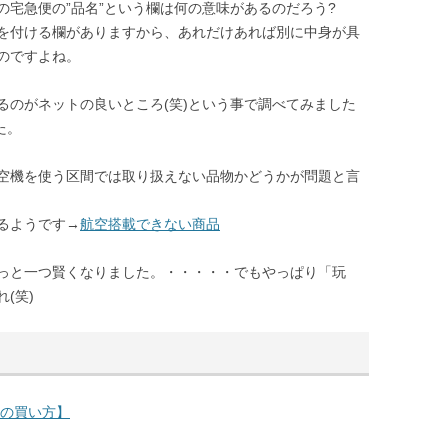
宅急便の”品名”という欄は何の意味があるのだろう?
を付ける欄がありますから、あれだけあれば別に中身が具
のですよね。
るのがネットの良いところ(笑)という事で調べてみました
た。
空機を使う区間では取り扱えない品物かどうかが問題と言
るようです→
航空搭載できない商品
っと一つ賢くなりました。・・・・・でもやっぱり「玩
(笑)
アの買い方】