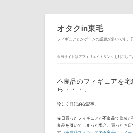
コ
ン
テ
オタクin東毛
ン
ツ
へ
フィギュアとかゲームの話題が多いです。
ス
キ
ッ
プ
※当サイトはアフィリエイトリンクを利用して
不良品のフィギュアを宅
ら・・・。
珍しく日記的な記事。
先日買ったフィギュアが不良品で塗装が
良品を引いてしまった場合、買ったお店
す⇒
完成品フィギュアの不良品は、メー