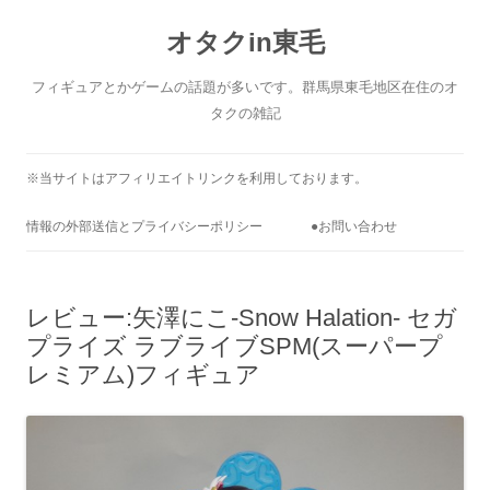
コ
ン
オタクin東毛
テ
ン
ツ
へ
フィギュアとかゲームの話題が多いです。群馬県東毛地区在住のオ
ス
キ
タクの雑記
ッ
プ
※当サイトはアフィリエイトリンクを利用しております。
情報の外部送信とプライバシーポリシー
●お問い合わせ
レビュー:矢澤にこ-Snow Halation- セガ
プライズ ラブライブSPM(スーパープ
レミアム)フィギュア