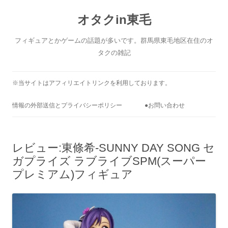
コ
ン
オタクin東毛
テ
ン
ツ
へ
フィギュアとかゲームの話題が多いです。群馬県東毛地区在住のオ
ス
キ
タクの雑記
ッ
プ
※当サイトはアフィリエイトリンクを利用しております。
情報の外部送信とプライバシーポリシー
●お問い合わせ
レビュー:東條希-SUNNY DAY SONG セ
ガプライズ ラブライブSPM(スーパー
プレミアム)フィギュア