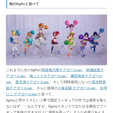
他のfigfixと並べて
これまでに出たfigfixの
高坂穂乃果チアガールver.
、
絢瀬絵里チ
アガールver.
、
南ことりチアガールver.
、
園田海未チアガール
ver.
、
星空凛チアガールver.
、そして同時発売になった
西木野真
姫チアガールver.
、さらに後発の
小泉花陽 チアガールver.
、
矢澤
にこ チアガールver.
と並べて。
figmaと同サイズという事で固定フィギュアの中では場所を取ら
ないはず・・なんですが、figmaスタンドで立たせる都合でフィ
ギュア本体の大きさ以上に場所を取ってしまうため実はあんま