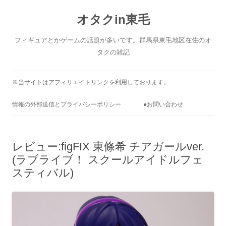
コ
ン
オタクin東毛
テ
ン
ツ
へ
フィギュアとかゲームの話題が多いです。群馬県東毛地区在住のオ
ス
キ
タクの雑記
ッ
プ
※当サイトはアフィリエイトリンクを利用しております。
情報の外部送信とプライバシーポリシー
●お問い合わせ
レビュー:figFIX 東條希 チアガールver.
(ラブライブ！ スクールアイドルフェ
スティバル)