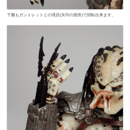
下腕もガントレットとの境目(矢印の箇所)で回転出来ます。