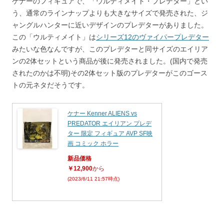
ケナーのフィギュアで、「ウルティメイト・プレデター」とい
う、通常のラインナップよりも大きなサイズで発売された、ジ
ャングルハンターに近いデザインのプレデターがありました。
この「ウルティメイト」は
シリーズ12のヴァイパープレデター
みたいな色なんですが、このプレデターと同サイズのエイリア
ンの2体セットという商品が後に発売されました。(国内で発売
されたのかは不明)その2体セット版のプレデターがこのゴース
トの元ネタだそうです。
ケナー Kenner ALIENS vs
PREDATOR エイリアン プレデ
ター 限定 フィギュア AVP SF映
画 コミック ホラー
新品価格
￥12,900
から
(2023/6/11 21:57時点)