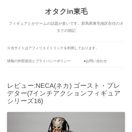
コ
ン
オタクin東毛
テ
ン
ツ
へ
フィギュアとかゲームの話題が多いです。群馬県東毛地区在住のオ
ス
キ
タクの雑記
ッ
プ
※当サイトはアフィリエイトリンクを利用しております。
情報の外部送信とプライバシーポリシー
●お問い合わせ
レビュー:NECA(ネカ) ゴースト・プレ
デター(7インチアクションフィギュア
シリーズ16)