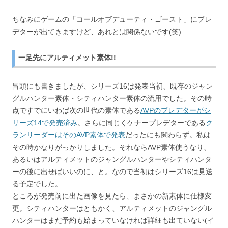
ちなみにゲームの「コールオブデューティ・ゴースト」にプレ
デターが出てきますけど、あれとは関係ないです(笑)
一足先にアルティメット素体!!
冒頭にも書きましたが、シリーズ16は発表当初、既存のジャン
グルハンター素体・シティハンター素体の流用でした。その時
点ですでにいわば次の世代の素体である
AVPのプレデターがシ
リーズ14で発売済み
。さらに同じくケナープレデターである
ク
ランリーダーはそのAVP素体で発表
だったにも関わらず。私は
その時かなりがっかりしました。それならAVP素体使うなり、
あるいはアルティメットのジャングルハンターやシティハンタ
ーの後に出せばいいのに、と。なので当初はシリーズ16は見送
る予定でした。
ところが発売前に出た画像を見たら、まさかの新素体に仕様変
更。シティハンターはともかく、アルティメットのジャングル
ハンターはまだ予約も始まっていなければ詳細も出ていない(イ